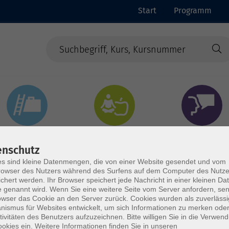
Start
Programm
Beruf & Digitales
Gesundheit & Ernährung
Sprachen
enschutz
s sind kleine Datenmengen, die von einer Website gesendet und vom
owser des Nutzers während des Surfens auf dem Computer des Nutze
chert werden. Ihr Browser speichert jede Nachricht in einer kleinen Dat
 genannt wird. Wenn Sie eine weitere Seite vom Server anfordern, se
owser das Cookie an den Server zurück. Cookies wurden als zuverlässi
ismus für Websites entwickelt, um sich Informationen zu merken oder
tivitäten des Benutzers aufzuzeichnen. Bitte willigen Sie in die Verwen
okies ein. Weitere Informationen finden Sie in unseren