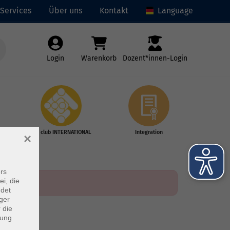
Services
Über uns
Kontakt
Language
Login
Warenkorb
Dozent*innen-Login
vhs club INTERNATIONAL
Integration
×
rs
ei, die
ndet
ger
 die
dung