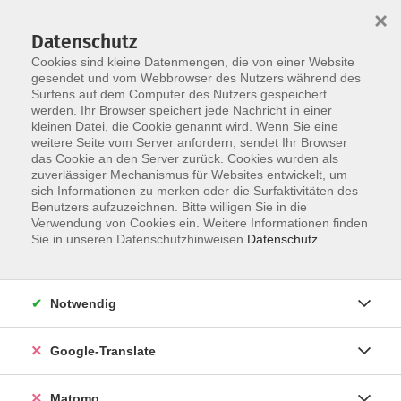
×
Datenschutz
Cookies sind kleine Datenmengen, die von einer Website
gesendet und vom Webbrowser des Nutzers während des
Surfens auf dem Computer des Nutzers gespeichert
Skip to main content
werden. Ihr Browser speichert jede Nachricht in einer
kleinen Datei, die Cookie genannt wird. Wenn Sie eine
weitere Seite vom Server anfordern, sendet Ihr Browser
Der Kurs konnte nicht gefunden werden.
das Cookie an den Server zurück. Cookies wurden als
zuverlässiger Mechanismus für Websites entwickelt, um
sich Informationen zu merken oder die Surfaktivitäten des
Benutzers aufzuzeichnen. Bitte willigen Sie in die
Verwendung von Cookies ein. Weitere Informationen finden
Impressum
Sie in unseren Datenschutzhinweisen.
Datenschutz
AGB
Datenschutzerklärung
Notwendig
Datenschutzhinweise zur Anmeldung
Barrierefreiheitserklärung
Google-Translate
Matomo