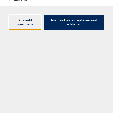
Volkshochschule Erlangen
Friedrichstr. 19-21
Auswahl
Alle Cookies akzeptieren und
91054 Erlangen
speichern
schließen
Kontakt
09131 86 - 2668
Fax: 09131 86 - 2702
►
E-Mail
►
Kontaktformular
►
Öffnungszeiten
►
Telefonzeiten