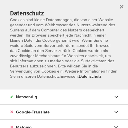
×
Datenschutz
Cookies sind kleine Datenmengen, die von einer Website
gesendet und vom Webbrowser des Nutzers während des
Surfens auf dem Computer des Nutzers gespeichert
Skip to main content
werden. Ihr Browser speichert jede Nachricht in einer
kleinen Datei, die Cookie genannt wird. Wenn Sie eine
weitere Seite vom Server anfordern, sendet Ihr Browser
Der Kurs konnte nicht gefunden werden.
das Cookie an den Server zurück. Cookies wurden als
zuverlässiger Mechanismus für Websites entwickelt, um
sich Informationen zu merken oder die Surfaktivitäten des
Benutzers aufzuzeichnen. Bitte willigen Sie in die
Verwendung von Cookies ein. Weitere Informationen finden
Impressum
Sie in unseren Datenschutzhinweisen.
Datenschutz
AGB
Datenschutzerklärung
Notwendig
Datenschutzhinweise zur Anmeldung
Barrierefreiheitserklärung
Google-Translate
Matomo