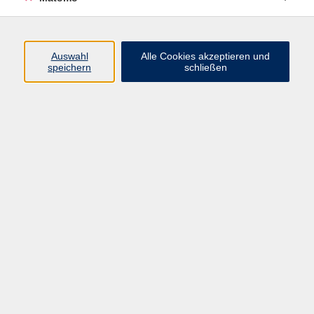
Volkshochschule Erlangen
Friedrichstr. 19-21
Auswahl
Alle Cookies akzeptieren und
91054 Erlangen
speichern
schließen
Kontakt
09131 86 - 2668
Fax: 09131 86 - 2702
►
E-Mail
►
Kontaktformular
►
Öffnungszeiten
►
Telefonzeiten