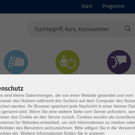
Start
Programm
Beruf & Digitales
Gesundheit & Ernährung
Sprachen
enschutz
s sind kleine Datenmengen, die von einer Website gesendet und vom
owser des Nutzers während des Surfens auf dem Computer des Nutze
chert werden. Ihr Browser speichert jede Nachricht in einer kleinen Dat
 genannt wird. Wenn Sie eine weitere Seite vom Server anfordern, se
owser das Cookie an den Server zurück. Cookies wurden als zuverlässi
ismus für Websites entwickelt, um sich Informationen zu merken oder
tivitäten des Benutzers aufzuzeichnen. Bitte willigen Sie in die Verwen
okies ein. Weitere Informationen finden Sie in unseren