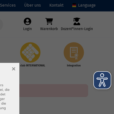
Services
Über uns
Kontakt
Language
Login
Warenkorb
Dozent*innen-Login
vhs club INTERNATIONAL
Integration
×
rs
ei, die
ndet
ger
 die
dung