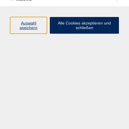
Volkshochschule Erlangen
Friedrichstr. 19-21
Auswahl
Alle Cookies akzeptieren und
91054 Erlangen
speichern
schließen
Kontakt
09131 86 - 2668
Fax: 09131 86 - 2702
►
E-Mail
►
Kontaktformular
►
Öffnungszeiten
►
Telefonzeiten