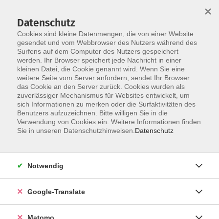
×
Datenschutz
Cookies sind kleine Datenmengen, die von einer Website
gesendet und vom Webbrowser des Nutzers während des
Surfens auf dem Computer des Nutzers gespeichert
Skip to main content
werden. Ihr Browser speichert jede Nachricht in einer
kleinen Datei, die Cookie genannt wird. Wenn Sie eine
weitere Seite vom Server anfordern, sendet Ihr Browser
Der Kurs konnte nicht gefunden werden.
das Cookie an den Server zurück. Cookies wurden als
zuverlässiger Mechanismus für Websites entwickelt, um
sich Informationen zu merken oder die Surfaktivitäten des
Benutzers aufzuzeichnen. Bitte willigen Sie in die
Verwendung von Cookies ein. Weitere Informationen finden
Impressum
Sie in unseren Datenschutzhinweisen.
Datenschutz
AGB
Datenschutzerklärung
Notwendig
Datenschutzhinweise zur Anmeldung
Barrierefreiheitserklärung
Google-Translate
Matomo