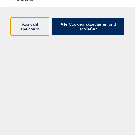
Volkshochschule Erlangen
Friedrichstr. 19-21
Auswahl
Alle Cookies akzeptieren und
91054 Erlangen
speichern
schließen
Kontakt
09131 86 - 2668
Fax: 09131 86 - 2702
►
E-Mail
►
Kontaktformular
►
Öffnungszeiten
►
Telefonzeiten