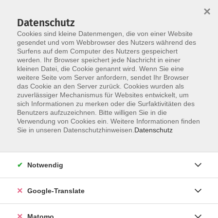
×
Datenschutz
Cookies sind kleine Datenmengen, die von einer Website
gesendet und vom Webbrowser des Nutzers während des
Surfens auf dem Computer des Nutzers gespeichert
Skip to main content
werden. Ihr Browser speichert jede Nachricht in einer
kleinen Datei, die Cookie genannt wird. Wenn Sie eine
weitere Seite vom Server anfordern, sendet Ihr Browser
Der Kurs konnte nicht gefunden werden.
das Cookie an den Server zurück. Cookies wurden als
zuverlässiger Mechanismus für Websites entwickelt, um
sich Informationen zu merken oder die Surfaktivitäten des
Benutzers aufzuzeichnen. Bitte willigen Sie in die
Verwendung von Cookies ein. Weitere Informationen finden
Impressum
Sie in unseren Datenschutzhinweisen.
Datenschutz
AGB
Datenschutzerklärung
Notwendig
Datenschutzhinweise zur Anmeldung
Barrierefreiheitserklärung
Google-Translate
Matomo