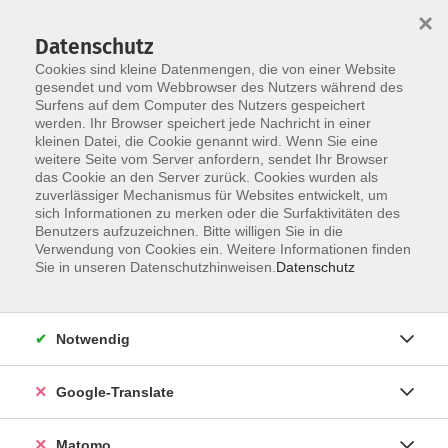
×
Datenschutz
Cookies sind kleine Datenmengen, die von einer Website
gesendet und vom Webbrowser des Nutzers während des
Surfens auf dem Computer des Nutzers gespeichert
Skip to main content
werden. Ihr Browser speichert jede Nachricht in einer
kleinen Datei, die Cookie genannt wird. Wenn Sie eine
weitere Seite vom Server anfordern, sendet Ihr Browser
Der Kurs konnte nicht gefunden werden.
das Cookie an den Server zurück. Cookies wurden als
zuverlässiger Mechanismus für Websites entwickelt, um
sich Informationen zu merken oder die Surfaktivitäten des
Benutzers aufzuzeichnen. Bitte willigen Sie in die
Verwendung von Cookies ein. Weitere Informationen finden
Impressum
Sie in unseren Datenschutzhinweisen.
Datenschutz
AGB
Datenschutzerklärung
Notwendig
Datenschutzhinweise zur Anmeldung
Barrierefreiheitserklärung
Google-Translate
Matomo