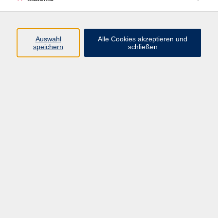
Volkshochschule Erlangen
Friedrichstr. 19-21
Auswahl
Alle Cookies akzeptieren und
91054 Erlangen
speichern
schließen
Kontakt
09131 86 - 2668
Fax: 09131 86 - 2702
►
E-Mail
►
Kontaktformular
►
Öffnungszeiten
►
Telefonzeiten