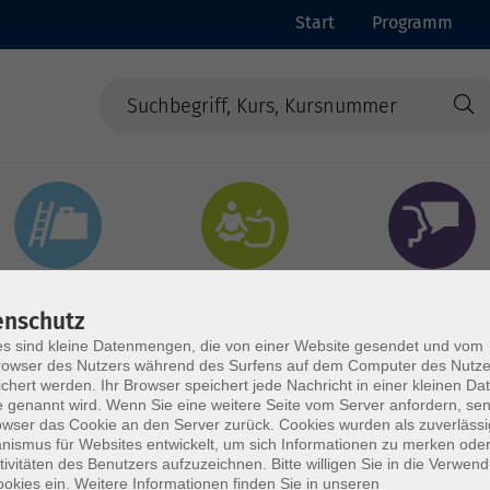
Start
Programm
Beruf & Digitales
Gesundheit & Ernährung
Sprachen
enschutz
s sind kleine Datenmengen, die von einer Website gesendet und vom
owser des Nutzers während des Surfens auf dem Computer des Nutze
chert werden. Ihr Browser speichert jede Nachricht in einer kleinen Dat
 genannt wird. Wenn Sie eine weitere Seite vom Server anfordern, se
owser das Cookie an den Server zurück. Cookies wurden als zuverlässi
ismus für Websites entwickelt, um sich Informationen zu merken oder
tivitäten des Benutzers aufzuzeichnen. Bitte willigen Sie in die Verwen
okies ein. Weitere Informationen finden Sie in unseren