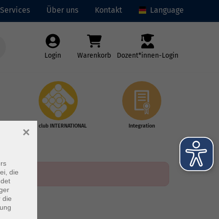
Services
Über uns
Kontakt
Language
Login
Warenkorb
Dozent*innen-Login
vhs club INTERNATIONAL
Integration
×
rs
ei, die
ndet
ger
 die
dung