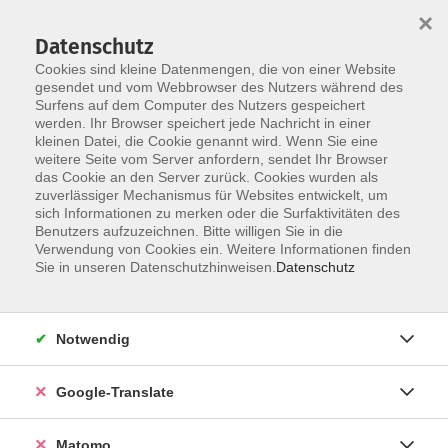
×
Datenschutz
Cookies sind kleine Datenmengen, die von einer Website
gesendet und vom Webbrowser des Nutzers während des
Surfens auf dem Computer des Nutzers gespeichert
Skip to main content
werden. Ihr Browser speichert jede Nachricht in einer
kleinen Datei, die Cookie genannt wird. Wenn Sie eine
weitere Seite vom Server anfordern, sendet Ihr Browser
Der Kurs konnte nicht gefunden werden.
das Cookie an den Server zurück. Cookies wurden als
zuverlässiger Mechanismus für Websites entwickelt, um
sich Informationen zu merken oder die Surfaktivitäten des
Benutzers aufzuzeichnen. Bitte willigen Sie in die
Verwendung von Cookies ein. Weitere Informationen finden
Impressum
Sie in unseren Datenschutzhinweisen.
Datenschutz
AGB
Datenschutzerklärung
Notwendig
Datenschutzhinweise zur Anmeldung
Barrierefreiheitserklärung
Google-Translate
Matomo