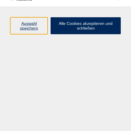
Volkshochschule Erlangen
Friedrichstr. 19-21
Auswahl
Alle Cookies akzeptieren und
91054 Erlangen
speichern
schließen
Kontakt
09131 86 - 2668
Fax: 09131 86 - 2702
►
E-Mail
►
Kontaktformular
►
Öffnungszeiten
►
Telefonzeiten