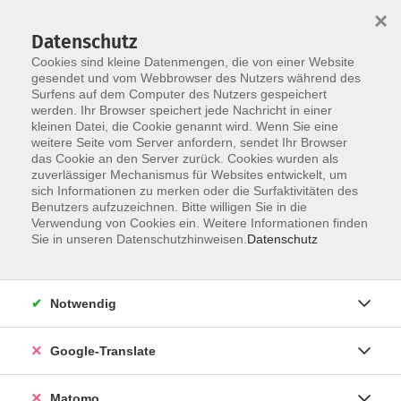
×
Datenschutz
Cookies sind kleine Datenmengen, die von einer Website
gesendet und vom Webbrowser des Nutzers während des
Surfens auf dem Computer des Nutzers gespeichert
Skip to main content
werden. Ihr Browser speichert jede Nachricht in einer
kleinen Datei, die Cookie genannt wird. Wenn Sie eine
weitere Seite vom Server anfordern, sendet Ihr Browser
Der Kurs konnte nicht gefunden werden.
das Cookie an den Server zurück. Cookies wurden als
zuverlässiger Mechanismus für Websites entwickelt, um
sich Informationen zu merken oder die Surfaktivitäten des
Benutzers aufzuzeichnen. Bitte willigen Sie in die
Verwendung von Cookies ein. Weitere Informationen finden
Impressum
Sie in unseren Datenschutzhinweisen.
Datenschutz
AGB
Datenschutzerklärung
Notwendig
Datenschutzhinweise zur Anmeldung
Barrierefreiheitserklärung
Google-Translate
Matomo