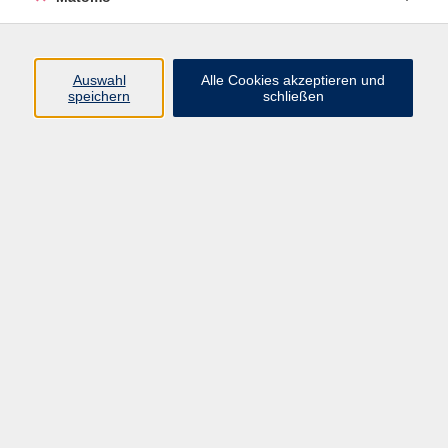
Volkshochschule Erlangen
Friedrichstr. 19-21
Auswahl
Alle Cookies akzeptieren und
91054 Erlangen
speichern
schließen
Kontakt
09131 86 - 2668
Fax: 09131 86 - 2702
►
E-Mail
►
Kontaktformular
►
Öffnungszeiten
►
Telefonzeiten