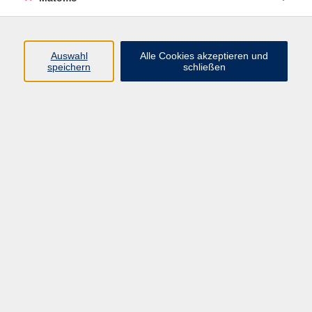
Volkshochschule Erlangen
Friedrichstr. 19-21
Auswahl
Alle Cookies akzeptieren und
91054 Erlangen
speichern
schließen
Kontakt
09131 86 - 2668
Fax: 09131 86 - 2702
►
E-Mail
►
Kontaktformular
►
Öffnungszeiten
►
Telefonzeiten