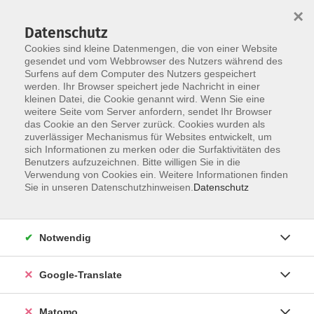
×
Datenschutz
Cookies sind kleine Datenmengen, die von einer Website
gesendet und vom Webbrowser des Nutzers während des
Surfens auf dem Computer des Nutzers gespeichert
Skip to main content
werden. Ihr Browser speichert jede Nachricht in einer
kleinen Datei, die Cookie genannt wird. Wenn Sie eine
weitere Seite vom Server anfordern, sendet Ihr Browser
Der Kurs konnte nicht gefunden werden.
das Cookie an den Server zurück. Cookies wurden als
zuverlässiger Mechanismus für Websites entwickelt, um
sich Informationen zu merken oder die Surfaktivitäten des
Benutzers aufzuzeichnen. Bitte willigen Sie in die
Verwendung von Cookies ein. Weitere Informationen finden
Impressum
Sie in unseren Datenschutzhinweisen.
Datenschutz
AGB
Datenschutzerklärung
Notwendig
Datenschutzhinweise zur Anmeldung
Barrierefreiheitserklärung
Google-Translate
Matomo