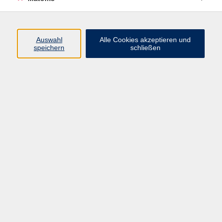
Volkshochschule Erlangen
Friedrichstr. 19-21
Auswahl
Alle Cookies akzeptieren und
91054 Erlangen
speichern
schließen
Kontakt
09131 86 - 2668
Fax: 09131 86 - 2702
►
E-Mail
►
Kontaktformular
►
Öffnungszeiten
►
Telefonzeiten