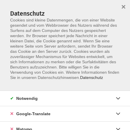
×
Datenschutz
Cookies sind kleine Datenmengen, die von einer Website
gesendet und vom Webbrowser des Nutzers während des
Surfens auf dem Computer des Nutzers gespeichert
Skip to main content
werden. Ihr Browser speichert jede Nachricht in einer
kleinen Datei, die Cookie genannt wird. Wenn Sie eine
weitere Seite vom Server anfordern, sendet Ihr Browser
Der Kurs konnte nicht gefunden werden.
das Cookie an den Server zurück. Cookies wurden als
zuverlässiger Mechanismus für Websites entwickelt, um
sich Informationen zu merken oder die Surfaktivitäten des
Benutzers aufzuzeichnen. Bitte willigen Sie in die
Verwendung von Cookies ein. Weitere Informationen finden
Impressum
Sie in unseren Datenschutzhinweisen.
Datenschutz
AGB
Datenschutzerklärung
Notwendig
Datenschutzhinweise zur Anmeldung
Barrierefreiheitserklärung
Google-Translate
Matomo