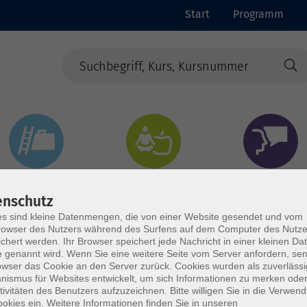
Start
Programm
Beruf & Digitales
Gesundheit & Ernährung
Sprachen
enschutz
s sind kleine Datenmengen, die von einer Website gesendet und vom
owser des Nutzers während des Surfens auf dem Computer des Nutze
chert werden. Ihr Browser speichert jede Nachricht in einer kleinen Dat
 genannt wird. Wenn Sie eine weitere Seite vom Server anfordern, se
owser das Cookie an den Server zurück. Cookies wurden als zuverlässi
ismus für Websites entwickelt, um sich Informationen zu merken oder
tivitäten des Benutzers aufzuzeichnen. Bitte willigen Sie in die Verwen
okies ein. Weitere Informationen finden Sie in unseren