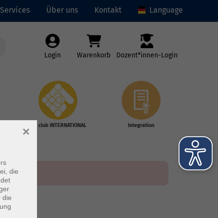
Services
Über uns
Kontakt
Language
Login
Warenkorb
Dozent*innen-Login
vhs club INTERNATIONAL
Integration
×
rs
ei, die
ndet
ger
 die
dung