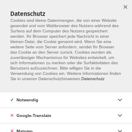
×
Datenschutz
Cookies sind kleine Datenmengen, die von einer Website
gesendet und vom Webbrowser des Nutzers während des
Surfens auf dem Computer des Nutzers gespeichert
Skip to main content
werden. Ihr Browser speichert jede Nachricht in einer
kleinen Datei, die Cookie genannt wird. Wenn Sie eine
weitere Seite vom Server anfordern, sendet Ihr Browser
Der Kurs konnte nicht gefunden werden.
das Cookie an den Server zurück. Cookies wurden als
zuverlässiger Mechanismus für Websites entwickelt, um
sich Informationen zu merken oder die Surfaktivitäten des
Benutzers aufzuzeichnen. Bitte willigen Sie in die
Verwendung von Cookies ein. Weitere Informationen finden
Impressum
Sie in unseren Datenschutzhinweisen.
Datenschutz
AGB
Datenschutzerklärung
Notwendig
Datenschutzhinweise zur Anmeldung
Barrierefreiheitserklärung
Google-Translate
Matomo