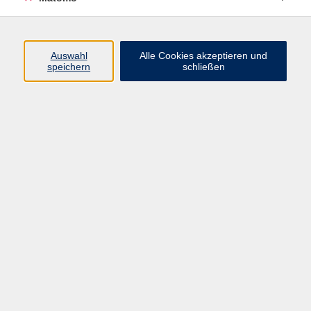
Volkshochschule Erlangen
Friedrichstr. 19-21
Auswahl
Alle Cookies akzeptieren und
91054 Erlangen
speichern
schließen
Kontakt
09131 86 - 2668
Fax: 09131 86 - 2702
►
E-Mail
►
Kontaktformular
►
Öffnungszeiten
►
Telefonzeiten