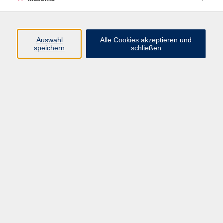
Volkshochschule Erlangen
Friedrichstr. 19-21
Auswahl
Alle Cookies akzeptieren und
91054 Erlangen
speichern
schließen
Kontakt
09131 86 - 2668
Fax: 09131 86 - 2702
►
E-Mail
►
Kontaktformular
►
Öffnungszeiten
►
Telefonzeiten