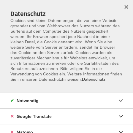
×
Datenschutz
Cookies sind kleine Datenmengen, die von einer Website
gesendet und vom Webbrowser des Nutzers während des
Surfens auf dem Computer des Nutzers gespeichert
Skip to main content
werden. Ihr Browser speichert jede Nachricht in einer
kleinen Datei, die Cookie genannt wird. Wenn Sie eine
weitere Seite vom Server anfordern, sendet Ihr Browser
Der Kurs konnte nicht gefunden werden.
das Cookie an den Server zurück. Cookies wurden als
zuverlässiger Mechanismus für Websites entwickelt, um
sich Informationen zu merken oder die Surfaktivitäten des
Benutzers aufzuzeichnen. Bitte willigen Sie in die
Verwendung von Cookies ein. Weitere Informationen finden
Impressum
Sie in unseren Datenschutzhinweisen.
Datenschutz
AGB
Datenschutzerklärung
Notwendig
Datenschutzhinweise zur Anmeldung
Barrierefreiheitserklärung
Google-Translate
Matomo