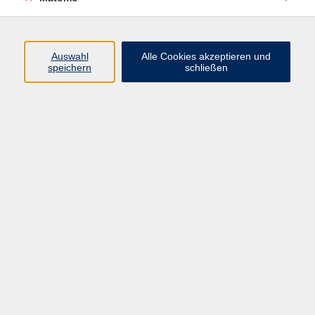
Volkshochschule Erlangen
Friedrichstr. 19-21
Auswahl
Alle Cookies akzeptieren und
91054 Erlangen
speichern
schließen
Kontakt
09131 86 - 2668
Fax: 09131 86 - 2702
►
E-Mail
►
Kontaktformular
►
Öffnungszeiten
►
Telefonzeiten