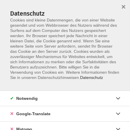
×
Datenschutz
Cookies sind kleine Datenmengen, die von einer Website
gesendet und vom Webbrowser des Nutzers während des
Surfens auf dem Computer des Nutzers gespeichert
Skip to main content
werden. Ihr Browser speichert jede Nachricht in einer
kleinen Datei, die Cookie genannt wird. Wenn Sie eine
weitere Seite vom Server anfordern, sendet Ihr Browser
Der Kurs konnte nicht gefunden werden.
das Cookie an den Server zurück. Cookies wurden als
zuverlässiger Mechanismus für Websites entwickelt, um
sich Informationen zu merken oder die Surfaktivitäten des
Benutzers aufzuzeichnen. Bitte willigen Sie in die
Verwendung von Cookies ein. Weitere Informationen finden
Impressum
Sie in unseren Datenschutzhinweisen.
Datenschutz
AGB
Datenschutzerklärung
Notwendig
Datenschutzhinweise zur Anmeldung
Barrierefreiheitserklärung
Google-Translate
Matomo