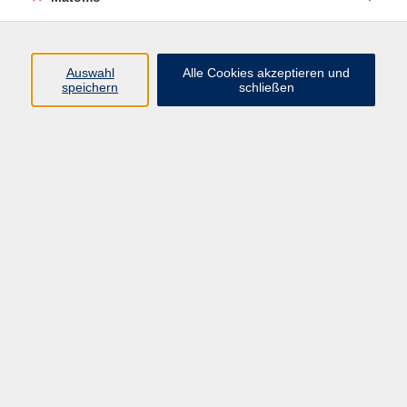
Volkshochschule Erlangen
Friedrichstr. 19-21
Auswahl
Alle Cookies akzeptieren und
91054 Erlangen
speichern
schließen
Kontakt
09131 86 - 2668
Fax: 09131 86 - 2702
►
E-Mail
►
Kontaktformular
►
Öffnungszeiten
►
Telefonzeiten