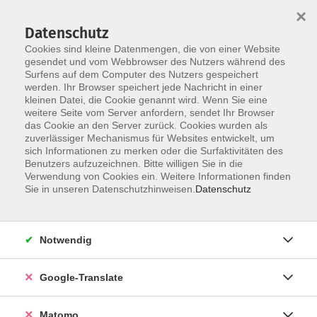
×
Datenschutz
Cookies sind kleine Datenmengen, die von einer Website
gesendet und vom Webbrowser des Nutzers während des
Surfens auf dem Computer des Nutzers gespeichert
Skip to main content
werden. Ihr Browser speichert jede Nachricht in einer
kleinen Datei, die Cookie genannt wird. Wenn Sie eine
weitere Seite vom Server anfordern, sendet Ihr Browser
Der Kurs konnte nicht gefunden werden.
das Cookie an den Server zurück. Cookies wurden als
zuverlässiger Mechanismus für Websites entwickelt, um
sich Informationen zu merken oder die Surfaktivitäten des
Benutzers aufzuzeichnen. Bitte willigen Sie in die
Verwendung von Cookies ein. Weitere Informationen finden
Impressum
Sie in unseren Datenschutzhinweisen.
Datenschutz
AGB
Datenschutzerklärung
Notwendig
Datenschutzhinweise zur Anmeldung
Barrierefreiheitserklärung
Google-Translate
Matomo