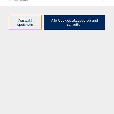
Volkshochschule Erlangen
Friedrichstr. 19-21
Auswahl
Alle Cookies akzeptieren und
91054 Erlangen
speichern
schließen
Kontakt
09131 86 - 2668
Fax: 09131 86 - 2702
►
E-Mail
►
Kontaktformular
►
Öffnungszeiten
►
Telefonzeiten