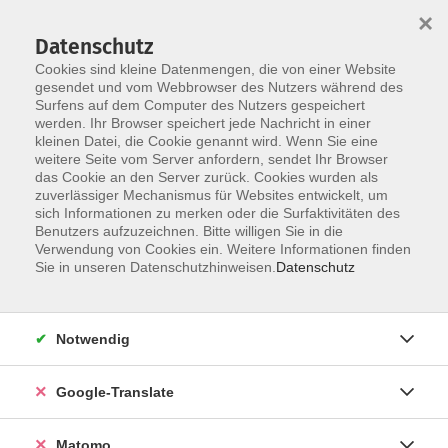
×
Datenschutz
Cookies sind kleine Datenmengen, die von einer Website
gesendet und vom Webbrowser des Nutzers während des
Surfens auf dem Computer des Nutzers gespeichert
Skip to main content
werden. Ihr Browser speichert jede Nachricht in einer
kleinen Datei, die Cookie genannt wird. Wenn Sie eine
weitere Seite vom Server anfordern, sendet Ihr Browser
Der Kurs konnte nicht gefunden werden.
das Cookie an den Server zurück. Cookies wurden als
zuverlässiger Mechanismus für Websites entwickelt, um
sich Informationen zu merken oder die Surfaktivitäten des
Benutzers aufzuzeichnen. Bitte willigen Sie in die
Verwendung von Cookies ein. Weitere Informationen finden
Impressum
Sie in unseren Datenschutzhinweisen.
Datenschutz
AGB
Datenschutzerklärung
Notwendig
Datenschutzhinweise zur Anmeldung
Barrierefreiheitserklärung
Google-Translate
Matomo