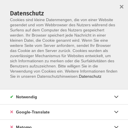
×
Datenschutz
Cookies sind kleine Datenmengen, die von einer Website
gesendet und vom Webbrowser des Nutzers während des
Surfens auf dem Computer des Nutzers gespeichert
Skip to main content
werden. Ihr Browser speichert jede Nachricht in einer
kleinen Datei, die Cookie genannt wird. Wenn Sie eine
weitere Seite vom Server anfordern, sendet Ihr Browser
Der Kurs konnte nicht gefunden werden.
das Cookie an den Server zurück. Cookies wurden als
zuverlässiger Mechanismus für Websites entwickelt, um
sich Informationen zu merken oder die Surfaktivitäten des
Benutzers aufzuzeichnen. Bitte willigen Sie in die
Verwendung von Cookies ein. Weitere Informationen finden
Impressum
Sie in unseren Datenschutzhinweisen.
Datenschutz
AGB
Datenschutzerklärung
Notwendig
Datenschutzhinweise zur Anmeldung
Barrierefreiheitserklärung
Google-Translate
Matomo