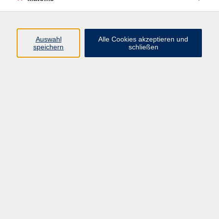
Volkshochschule Erlangen
Friedrichstr. 19-21
Auswahl
Alle Cookies akzeptieren und
91054 Erlangen
speichern
schließen
Kontakt
09131 86 - 2668
Fax: 09131 86 - 2702
►
E-Mail
►
Kontaktformular
►
Öffnungszeiten
►
Telefonzeiten