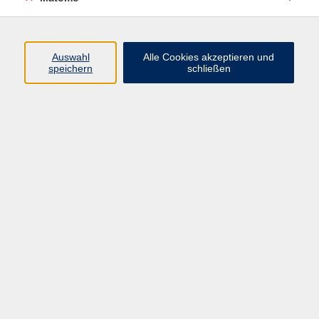
Volkshochschule Erlangen
Friedrichstr. 19-21
Auswahl
Alle Cookies akzeptieren und
91054 Erlangen
speichern
schließen
Kontakt
09131 86 - 2668
Fax: 09131 86 - 2702
►
E-Mail
►
Kontaktformular
►
Öffnungszeiten
►
Telefonzeiten