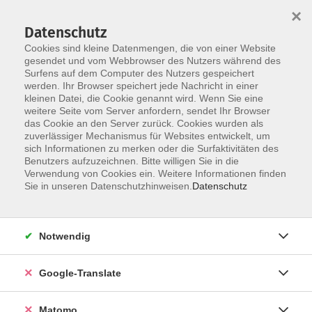
×
Datenschutz
Cookies sind kleine Datenmengen, die von einer Website
gesendet und vom Webbrowser des Nutzers während des
Surfens auf dem Computer des Nutzers gespeichert
Skip to main content
werden. Ihr Browser speichert jede Nachricht in einer
kleinen Datei, die Cookie genannt wird. Wenn Sie eine
weitere Seite vom Server anfordern, sendet Ihr Browser
Der Kurs konnte nicht gefunden werden.
das Cookie an den Server zurück. Cookies wurden als
zuverlässiger Mechanismus für Websites entwickelt, um
sich Informationen zu merken oder die Surfaktivitäten des
Benutzers aufzuzeichnen. Bitte willigen Sie in die
Verwendung von Cookies ein. Weitere Informationen finden
Impressum
Sie in unseren Datenschutzhinweisen.
Datenschutz
AGB
Datenschutzerklärung
Notwendig
Datenschutzhinweise zur Anmeldung
Barrierefreiheitserklärung
Google-Translate
Matomo