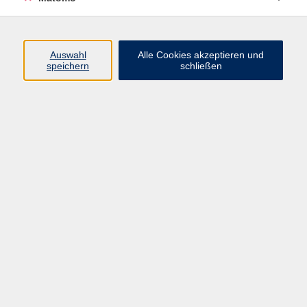
Volkshochschule Erlangen
Friedrichstr. 19-21
Auswahl
Alle Cookies akzeptieren und
91054 Erlangen
speichern
schließen
Kontakt
09131 86 - 2668
Fax: 09131 86 - 2702
►
E-Mail
►
Kontaktformular
►
Öffnungszeiten
►
Telefonzeiten