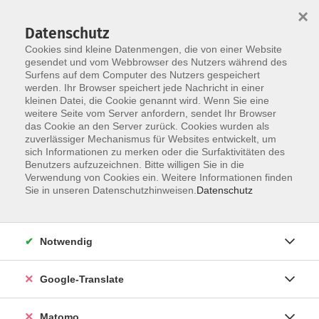
×
Datenschutz
Cookies sind kleine Datenmengen, die von einer Website
gesendet und vom Webbrowser des Nutzers während des
Surfens auf dem Computer des Nutzers gespeichert
Skip to main content
werden. Ihr Browser speichert jede Nachricht in einer
kleinen Datei, die Cookie genannt wird. Wenn Sie eine
weitere Seite vom Server anfordern, sendet Ihr Browser
Der Kurs konnte nicht gefunden werden.
das Cookie an den Server zurück. Cookies wurden als
zuverlässiger Mechanismus für Websites entwickelt, um
sich Informationen zu merken oder die Surfaktivitäten des
Benutzers aufzuzeichnen. Bitte willigen Sie in die
Verwendung von Cookies ein. Weitere Informationen finden
Impressum
Sie in unseren Datenschutzhinweisen.
Datenschutz
AGB
Datenschutzerklärung
Notwendig
Datenschutzhinweise zur Anmeldung
Barrierefreiheitserklärung
Google-Translate
Matomo