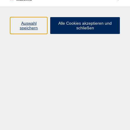
Volkshochschule Erlangen
Friedrichstr. 19-21
Auswahl
Alle Cookies akzeptieren und
91054 Erlangen
speichern
schließen
Kontakt
09131 86 - 2668
Fax: 09131 86 - 2702
►
E-Mail
►
Kontaktformular
►
Öffnungszeiten
►
Telefonzeiten