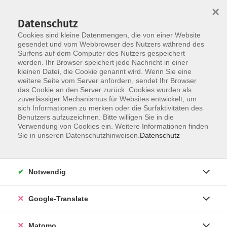
×
Datenschutz
Cookies sind kleine Datenmengen, die von einer Website
gesendet und vom Webbrowser des Nutzers während des
Surfens auf dem Computer des Nutzers gespeichert
Skip to main content
werden. Ihr Browser speichert jede Nachricht in einer
kleinen Datei, die Cookie genannt wird. Wenn Sie eine
weitere Seite vom Server anfordern, sendet Ihr Browser
Der Kurs konnte nicht gefunden werden.
das Cookie an den Server zurück. Cookies wurden als
zuverlässiger Mechanismus für Websites entwickelt, um
sich Informationen zu merken oder die Surfaktivitäten des
Benutzers aufzuzeichnen. Bitte willigen Sie in die
Verwendung von Cookies ein. Weitere Informationen finden
Impressum
Sie in unseren Datenschutzhinweisen.
Datenschutz
AGB
Datenschutzerklärung
Notwendig
Datenschutzhinweise zur Anmeldung
Barrierefreiheitserklärung
Google-Translate
Matomo