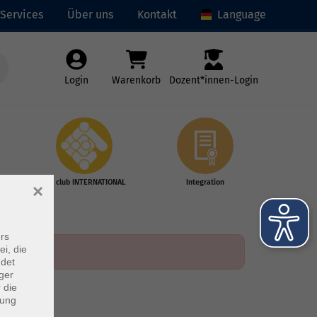
Services
Über uns
Kontakt
Language
Login
Warenkorb
Dozent*innen-Login
vhs club INTERNATIONAL
Integration
×
rs
ei, die
ndet
ger
 die
dung