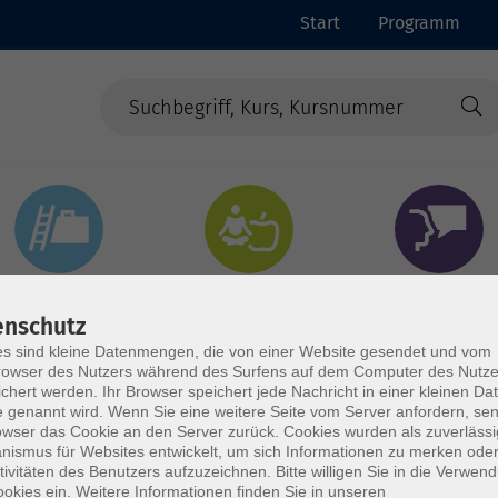
Start
Programm
Beruf & Digitales
Gesundheit & Ernährung
Sprachen
enschutz
s sind kleine Datenmengen, die von einer Website gesendet und vom
owser des Nutzers während des Surfens auf dem Computer des Nutze
chert werden. Ihr Browser speichert jede Nachricht in einer kleinen Dat
 genannt wird. Wenn Sie eine weitere Seite vom Server anfordern, se
owser das Cookie an den Server zurück. Cookies wurden als zuverlässi
ismus für Websites entwickelt, um sich Informationen zu merken oder
tivitäten des Benutzers aufzuzeichnen. Bitte willigen Sie in die Verwen
okies ein. Weitere Informationen finden Sie in unseren