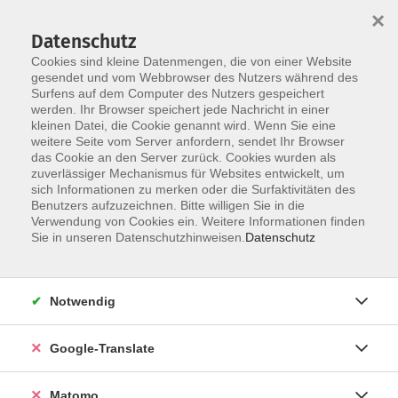
×
Datenschutz
Cookies sind kleine Datenmengen, die von einer Website
gesendet und vom Webbrowser des Nutzers während des
Surfens auf dem Computer des Nutzers gespeichert
Skip to main content
werden. Ihr Browser speichert jede Nachricht in einer
kleinen Datei, die Cookie genannt wird. Wenn Sie eine
weitere Seite vom Server anfordern, sendet Ihr Browser
Der Kurs konnte nicht gefunden werden.
das Cookie an den Server zurück. Cookies wurden als
zuverlässiger Mechanismus für Websites entwickelt, um
sich Informationen zu merken oder die Surfaktivitäten des
Benutzers aufzuzeichnen. Bitte willigen Sie in die
Verwendung von Cookies ein. Weitere Informationen finden
Impressum
Sie in unseren Datenschutzhinweisen.
Datenschutz
AGB
Datenschutzerklärung
Notwendig
Datenschutzhinweise zur Anmeldung
Barrierefreiheitserklärung
Google-Translate
Matomo