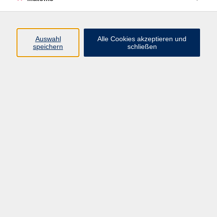
Volkshochschule Erlangen
Friedrichstr. 19-21
Auswahl
Alle Cookies akzeptieren und
91054 Erlangen
speichern
schließen
Kontakt
09131 86 - 2668
Fax: 09131 86 - 2702
►
E-Mail
►
Kontaktformular
►
Öffnungszeiten
►
Telefonzeiten