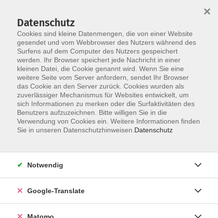
×
Datenschutz
Cookies sind kleine Datenmengen, die von einer Website
gesendet und vom Webbrowser des Nutzers während des
Surfens auf dem Computer des Nutzers gespeichert
Skip to main content
werden. Ihr Browser speichert jede Nachricht in einer
kleinen Datei, die Cookie genannt wird. Wenn Sie eine
weitere Seite vom Server anfordern, sendet Ihr Browser
Der Kurs konnte nicht gefunden werden.
das Cookie an den Server zurück. Cookies wurden als
zuverlässiger Mechanismus für Websites entwickelt, um
sich Informationen zu merken oder die Surfaktivitäten des
Benutzers aufzuzeichnen. Bitte willigen Sie in die
Verwendung von Cookies ein. Weitere Informationen finden
Impressum
Sie in unseren Datenschutzhinweisen.
Datenschutz
AGB
Datenschutzerklärung
Notwendig
Datenschutzhinweise zur Anmeldung
Barrierefreiheitserklärung
Google-Translate
Matomo