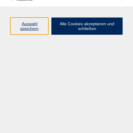
Volkshochschule Erlangen
Friedrichstr. 19-21
Auswahl
Alle Cookies akzeptieren und
91054 Erlangen
speichern
schließen
Kontakt
09131 86 - 2668
Fax: 09131 86 - 2702
►
E-Mail
►
Kontaktformular
►
Öffnungszeiten
►
Telefonzeiten