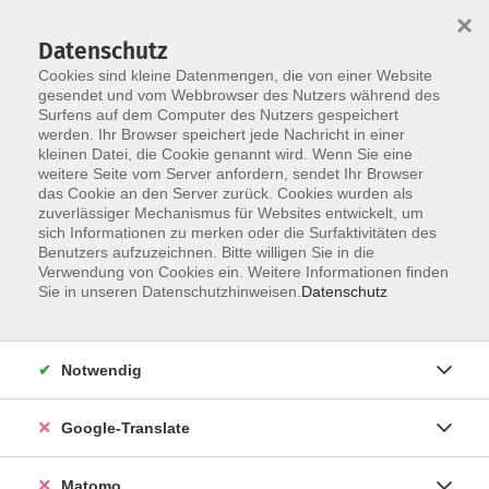
×
Datenschutz
Cookies sind kleine Datenmengen, die von einer Website
gesendet und vom Webbrowser des Nutzers während des
Surfens auf dem Computer des Nutzers gespeichert
Skip to main content
werden. Ihr Browser speichert jede Nachricht in einer
kleinen Datei, die Cookie genannt wird. Wenn Sie eine
weitere Seite vom Server anfordern, sendet Ihr Browser
Der Kurs konnte nicht gefunden werden.
das Cookie an den Server zurück. Cookies wurden als
zuverlässiger Mechanismus für Websites entwickelt, um
sich Informationen zu merken oder die Surfaktivitäten des
Benutzers aufzuzeichnen. Bitte willigen Sie in die
Verwendung von Cookies ein. Weitere Informationen finden
Impressum
Sie in unseren Datenschutzhinweisen.
Datenschutz
AGB
Datenschutzerklärung
Notwendig
Datenschutzhinweise zur Anmeldung
Barrierefreiheitserklärung
Google-Translate
Matomo