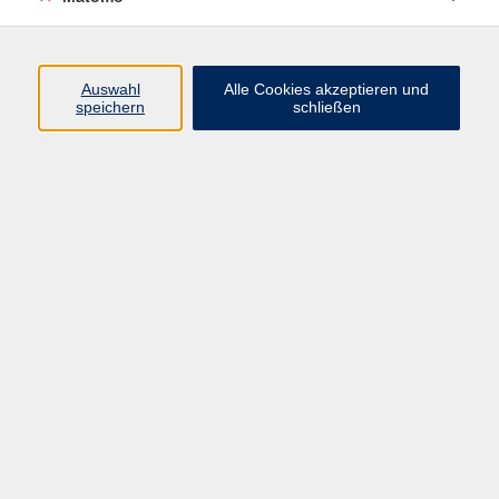
Volkshochschule Erlangen
Friedrichstr. 19-21
Auswahl
Alle Cookies akzeptieren und
91054 Erlangen
speichern
schließen
Kontakt
09131 86 - 2668
Fax: 09131 86 - 2702
►
E-Mail
►
Kontaktformular
►
Öffnungszeiten
►
Telefonzeiten