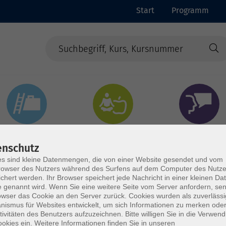
Start
Programm
Beruf & Digitales
Gesundheit & Ernährung
Sprachen
enschutz
s sind kleine Datenmengen, die von einer Website gesendet und vom
owser des Nutzers während des Surfens auf dem Computer des Nutze
chert werden. Ihr Browser speichert jede Nachricht in einer kleinen Dat
 genannt wird. Wenn Sie eine weitere Seite vom Server anfordern, se
owser das Cookie an den Server zurück. Cookies wurden als zuverlässi
ismus für Websites entwickelt, um sich Informationen zu merken oder
tivitäten des Benutzers aufzuzeichnen. Bitte willigen Sie in die Verwen
okies ein. Weitere Informationen finden Sie in unseren