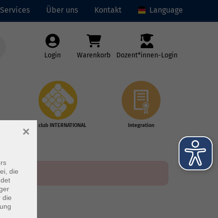
Services
Über uns
Kontakt
Language
Login
Warenkorb
Dozent*innen-Login
vhs club INTERNATIONAL
Integration
×
rs
ei, die
ndet
ger
 die
dung