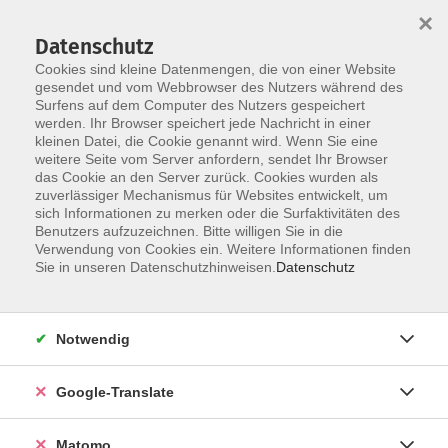
×
Datenschutz
Cookies sind kleine Datenmengen, die von einer Website
gesendet und vom Webbrowser des Nutzers während des
Surfens auf dem Computer des Nutzers gespeichert
Skip to main content
werden. Ihr Browser speichert jede Nachricht in einer
kleinen Datei, die Cookie genannt wird. Wenn Sie eine
weitere Seite vom Server anfordern, sendet Ihr Browser
Der Kurs konnte nicht gefunden werden.
das Cookie an den Server zurück. Cookies wurden als
zuverlässiger Mechanismus für Websites entwickelt, um
sich Informationen zu merken oder die Surfaktivitäten des
Benutzers aufzuzeichnen. Bitte willigen Sie in die
Verwendung von Cookies ein. Weitere Informationen finden
Impressum
Sie in unseren Datenschutzhinweisen.
Datenschutz
AGB
Datenschutzerklärung
Notwendig
Datenschutzhinweise zur Anmeldung
Barrierefreiheitserklärung
Google-Translate
Matomo