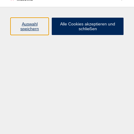
Volkshochschule Erlangen
Friedrichstr. 19-21
Auswahl
Alle Cookies akzeptieren und
91054 Erlangen
speichern
schließen
Kontakt
09131 86 - 2668
Fax: 09131 86 - 2702
►
E-Mail
►
Kontaktformular
►
Öffnungszeiten
►
Telefonzeiten