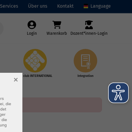
Services
Über uns
Kontakt
Language
Login
Warenkorb
Dozent*innen-Login
vhs club INTERNATIONAL
Integration
×
rs
ei, die
ndet
ger
 die
dung