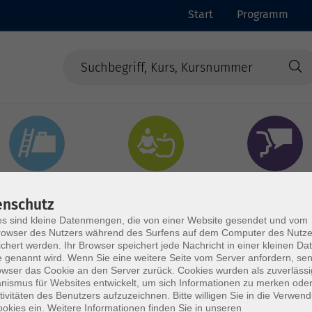
Start
Programm
Beruf & Digitales
Gesundheit & Ernährung
Sprachen
enschutz
s sind kleine Datenmengen, die von einer Website gesendet und vom
owser des Nutzers während des Surfens auf dem Computer des Nutze
chert werden. Ihr Browser speichert jede Nachricht in einer kleinen Dat
 genannt wird. Wenn Sie eine weitere Seite vom Server anfordern, se
owser das Cookie an den Server zurück. Cookies wurden als zuverlässi
ismus für Websites entwickelt, um sich Informationen zu merken oder
tivitäten des Benutzers aufzuzeichnen. Bitte willigen Sie in die Verwen
okies ein. Weitere Informationen finden Sie in unseren