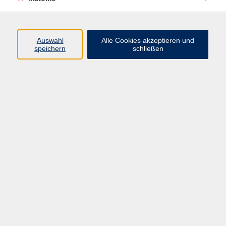
Volkshochschule Erlangen
Friedrichstr. 19-21
Auswahl
Alle Cookies akzeptieren und
91054 Erlangen
speichern
schließen
Kontakt
09131 86 - 2668
Fax: 09131 86 - 2702
►
E-Mail
►
Kontaktformular
►
Öffnungszeiten
►
Telefonzeiten