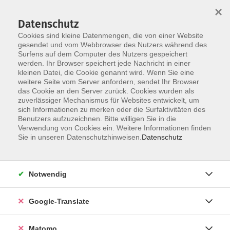
×
Datenschutz
Cookies sind kleine Datenmengen, die von einer Website
gesendet und vom Webbrowser des Nutzers während des
Surfens auf dem Computer des Nutzers gespeichert
Skip to main content
werden. Ihr Browser speichert jede Nachricht in einer
kleinen Datei, die Cookie genannt wird. Wenn Sie eine
weitere Seite vom Server anfordern, sendet Ihr Browser
Der Kurs konnte nicht gefunden werden.
das Cookie an den Server zurück. Cookies wurden als
zuverlässiger Mechanismus für Websites entwickelt, um
sich Informationen zu merken oder die Surfaktivitäten des
Benutzers aufzuzeichnen. Bitte willigen Sie in die
Verwendung von Cookies ein. Weitere Informationen finden
Impressum
Sie in unseren Datenschutzhinweisen.
Datenschutz
AGB
Datenschutzerklärung
Notwendig
Datenschutzhinweise zur Anmeldung
Barrierefreiheitserklärung
Google-Translate
Matomo