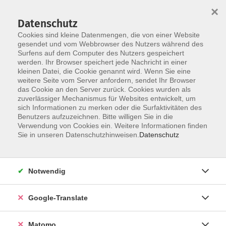
×
Datenschutz
Cookies sind kleine Datenmengen, die von einer Website
gesendet und vom Webbrowser des Nutzers während des
Surfens auf dem Computer des Nutzers gespeichert
Skip to main content
werden. Ihr Browser speichert jede Nachricht in einer
kleinen Datei, die Cookie genannt wird. Wenn Sie eine
weitere Seite vom Server anfordern, sendet Ihr Browser
Der Kurs konnte nicht gefunden werden.
das Cookie an den Server zurück. Cookies wurden als
zuverlässiger Mechanismus für Websites entwickelt, um
sich Informationen zu merken oder die Surfaktivitäten des
Benutzers aufzuzeichnen. Bitte willigen Sie in die
Verwendung von Cookies ein. Weitere Informationen finden
Impressum
Sie in unseren Datenschutzhinweisen.
Datenschutz
AGB
Datenschutzerklärung
Notwendig
Datenschutzhinweise zur Anmeldung
Barrierefreiheitserklärung
Google-Translate
Matomo