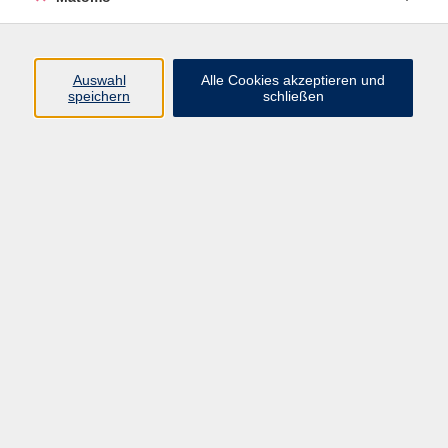
Volkshochschule Erlangen
Friedrichstr. 19-21
Auswahl
Alle Cookies akzeptieren und
91054 Erlangen
speichern
schließen
Kontakt
09131 86 - 2668
Fax: 09131 86 - 2702
►
E-Mail
►
Kontaktformular
►
Öffnungszeiten
►
Telefonzeiten