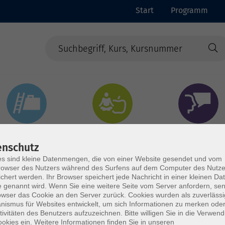
Start
Programm
Beruf & Digitales
Gesundheit & Ernährung
Sprachen
enschutz
s sind kleine Datenmengen, die von einer Website gesendet und vom
owser des Nutzers während des Surfens auf dem Computer des Nutze
chert werden. Ihr Browser speichert jede Nachricht in einer kleinen Dat
 genannt wird. Wenn Sie eine weitere Seite vom Server anfordern, se
owser das Cookie an den Server zurück. Cookies wurden als zuverlässi
ismus für Websites entwickelt, um sich Informationen zu merken oder
tivitäten des Benutzers aufzuzeichnen. Bitte willigen Sie in die Verwen
okies ein. Weitere Informationen finden Sie in unseren