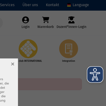
Services
Über uns
Kontakt
Language
Login
Warenkorb
Dozent*innen-Login
vhs club INTERNATIONAL
Integration
×
rs
ei, die
ndet
ger
 die
dung