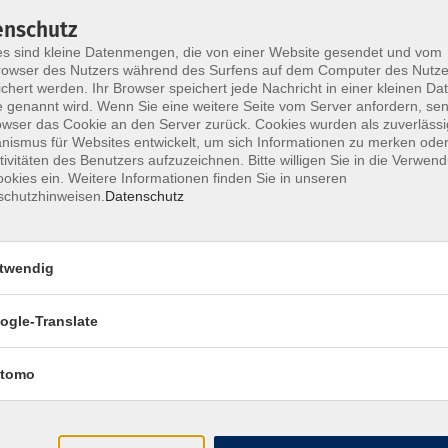
Kunstgeschichte und mode
enschutz
s sind kleine Datenmengen, die von einer Website gesendet und vom
In dieser Rubrik finden Freund*innen der Kunst unsere
owser des Nutzers während des Surfens auf dem Computer des Nutze
chert werden. Ihr Browser speichert jede Nachricht in einer kleinen Dat
Kunstpalais oder im Kunstmuseum.
 genannt wird. Wenn Sie eine weitere Seite vom Server anfordern, se
owser das Cookie an den Server zurück. Cookies wurden als zuverlässi
ismus für Websites entwickelt, um sich Informationen zu merken oder
tivitäten des Benutzers aufzuzeichnen. Bitte willigen Sie in die Verwen
Wochentage
Tageszeit
okies ein. Weitere Informationen finden Sie in unseren
schutzhinweisen.
Datenschutz
twendig
Keine passenden Kurse gefunden.
ogle-Translate
tomo
Impressum
AGB
Datenschutzerklärung
Datenschutzh