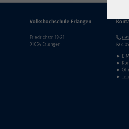
Volkshochschule Erlangen
Kont
Friedrichstr. 19-21
091
91054 Erlangen
Fax: 0
►
E-M
►
Kon
►
Öff
►
Tel