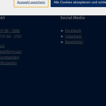
Auswahl speichern
Alle Cookies akzeptieren und schl
akt
Social Media
►
Facebook
31 86 - 2668
►
Instagram
9131 86 - 2702
►
Newsletter
ail
taktformular
nungszeiten
efonzeiten