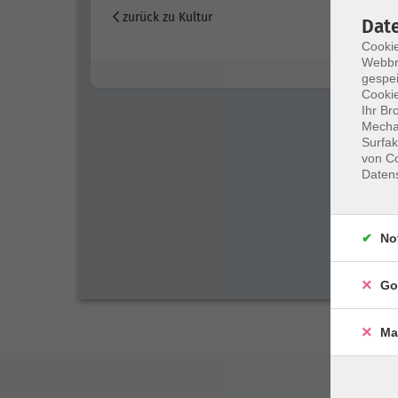
zurück zu Kultur
Dat
Cookie
Webbr
gespei
Cookie
Ihr Br
Mechan
Surfak
von Co
Daten
No
Go
Ma