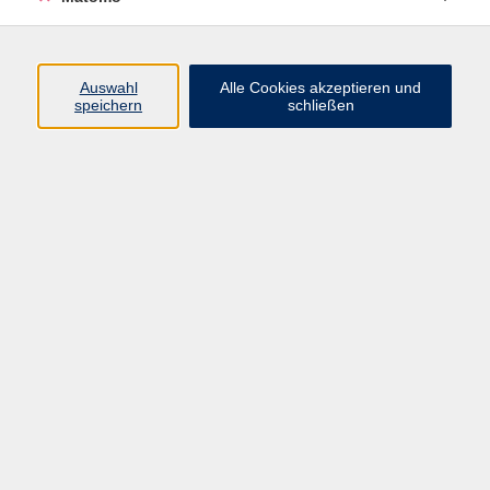
Volkshochschule Erlangen
Friedrichstr. 19-21
Auswahl
Alle Cookies akzeptieren und
91054 Erlangen
speichern
schließen
Kontakt
09131 86 - 2668
Fax: 09131 86 - 2702
►
E-Mail
►
Kontaktformular
►
Öffnungszeiten
►
Telefonzeiten