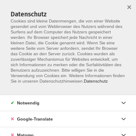
×
Datenschutz
Cookies sind kleine Datenmengen, die von einer Website
gesendet und vom Webbrowser des Nutzers während des
Surfens auf dem Computer des Nutzers gespeichert
Skip to main content
werden. Ihr Browser speichert jede Nachricht in einer
kleinen Datei, die Cookie genannt wird. Wenn Sie eine
weitere Seite vom Server anfordern, sendet Ihr Browser
Der Kurs konnte nicht gefunden werden.
das Cookie an den Server zurück. Cookies wurden als
zuverlässiger Mechanismus für Websites entwickelt, um
sich Informationen zu merken oder die Surfaktivitäten des
Benutzers aufzuzeichnen. Bitte willigen Sie in die
Verwendung von Cookies ein. Weitere Informationen finden
Impressum
Sie in unseren Datenschutzhinweisen.
Datenschutz
AGB
Datenschutzerklärung
Notwendig
Datenschutzhinweise zur Anmeldung
Barrierefreiheitserklärung
Google-Translate
Matomo