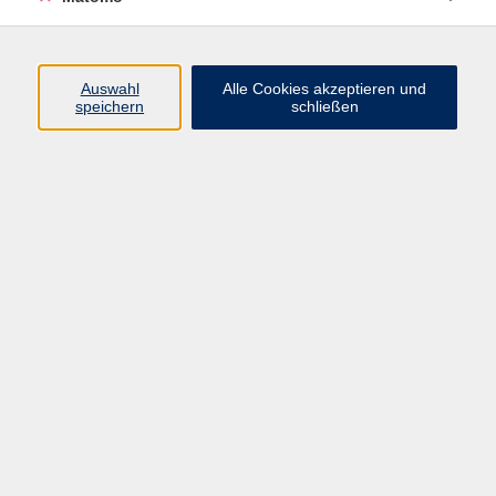
Volkshochschule Erlangen
Friedrichstr. 19-21
Auswahl
Alle Cookies akzeptieren und
91054 Erlangen
speichern
schließen
Kontakt
09131 86 - 2668
Fax: 09131 86 - 2702
►
E-Mail
►
Kontaktformular
►
Öffnungszeiten
►
Telefonzeiten