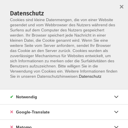
×
Datenschutz
Cookies sind kleine Datenmengen, die von einer Website
gesendet und vom Webbrowser des Nutzers während des
Surfens auf dem Computer des Nutzers gespeichert
Skip to main content
werden. Ihr Browser speichert jede Nachricht in einer
kleinen Datei, die Cookie genannt wird. Wenn Sie eine
weitere Seite vom Server anfordern, sendet Ihr Browser
Der Kurs konnte nicht gefunden werden.
das Cookie an den Server zurück. Cookies wurden als
zuverlässiger Mechanismus für Websites entwickelt, um
sich Informationen zu merken oder die Surfaktivitäten des
Benutzers aufzuzeichnen. Bitte willigen Sie in die
Verwendung von Cookies ein. Weitere Informationen finden
Impressum
Sie in unseren Datenschutzhinweisen.
Datenschutz
AGB
Datenschutzerklärung
Notwendig
Datenschutzhinweise zur Anmeldung
Barrierefreiheitserklärung
Google-Translate
Matomo