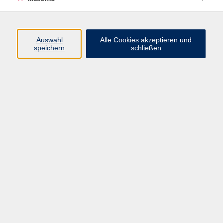
Volkshochschule Erlangen
Friedrichstr. 19-21
Auswahl
Alle Cookies akzeptieren und
91054 Erlangen
speichern
schließen
Kontakt
09131 86 - 2668
Fax: 09131 86 - 2702
►
E-Mail
►
Kontaktformular
►
Öffnungszeiten
►
Telefonzeiten