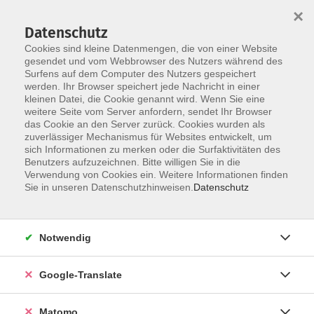
×
Datenschutz
Cookies sind kleine Datenmengen, die von einer Website
gesendet und vom Webbrowser des Nutzers während des
Surfens auf dem Computer des Nutzers gespeichert
Skip to main content
werden. Ihr Browser speichert jede Nachricht in einer
kleinen Datei, die Cookie genannt wird. Wenn Sie eine
weitere Seite vom Server anfordern, sendet Ihr Browser
Der Kurs konnte nicht gefunden werden.
das Cookie an den Server zurück. Cookies wurden als
zuverlässiger Mechanismus für Websites entwickelt, um
sich Informationen zu merken oder die Surfaktivitäten des
Benutzers aufzuzeichnen. Bitte willigen Sie in die
Verwendung von Cookies ein. Weitere Informationen finden
Impressum
Sie in unseren Datenschutzhinweisen.
Datenschutz
AGB
Datenschutzerklärung
Notwendig
Datenschutzhinweise zur Anmeldung
Barrierefreiheitserklärung
Google-Translate
Matomo