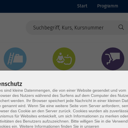
Start
Programm
Beruf & Digitales
Gesundheit & Ernährung
Sprachen
enschutz
s sind kleine Datenmengen, die von einer Website gesendet und vom
owser des Nutzers während des Surfens auf dem Computer des Nutze
chert werden. Ihr Browser speichert jede Nachricht in einer kleinen Dat
 genannt wird. Wenn Sie eine weitere Seite vom Server anfordern, se
owser das Cookie an den Server zurück. Cookies wurden als zuverlässi
ismus für Websites entwickelt, um sich Informationen zu merken oder
tivitäten des Benutzers aufzuzeichnen. Bitte willigen Sie in die Verwen
okies ein. Weitere Informationen finden Sie in unseren