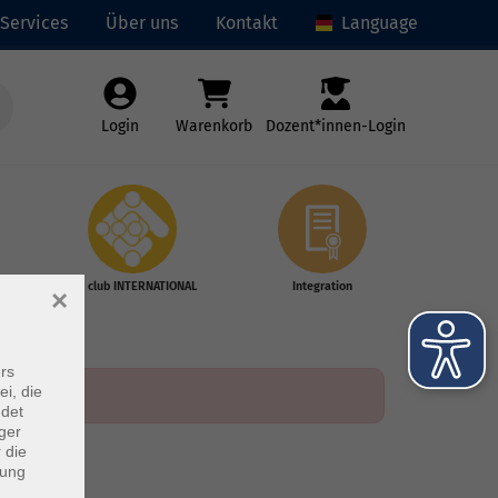
Services
Über uns
Kontakt
Language
Login
Warenkorb
Dozent*innen-Login
vhs club INTERNATIONAL
Integration
×
rs
ei, die
ndet
ger
 die
dung