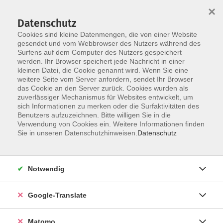
×
Datenschutz
Cookies sind kleine Datenmengen, die von einer Website
gesendet und vom Webbrowser des Nutzers während des
Surfens auf dem Computer des Nutzers gespeichert
Skip to main content
werden. Ihr Browser speichert jede Nachricht in einer
kleinen Datei, die Cookie genannt wird. Wenn Sie eine
weitere Seite vom Server anfordern, sendet Ihr Browser
Der Kurs konnte nicht gefunden werden.
das Cookie an den Server zurück. Cookies wurden als
zuverlässiger Mechanismus für Websites entwickelt, um
sich Informationen zu merken oder die Surfaktivitäten des
Benutzers aufzuzeichnen. Bitte willigen Sie in die
Verwendung von Cookies ein. Weitere Informationen finden
Impressum
Sie in unseren Datenschutzhinweisen.
Datenschutz
AGB
Datenschutzerklärung
Notwendig
Datenschutzhinweise zur Anmeldung
Barrierefreiheitserklärung
Google-Translate
Matomo