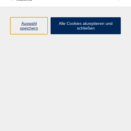
Volkshochschule Erlangen
Friedrichstr. 19-21
Auswahl
Alle Cookies akzeptieren und
91054 Erlangen
speichern
schließen
Kontakt
09131 86 - 2668
Fax: 09131 86 - 2702
►
E-Mail
►
Kontaktformular
►
Öffnungszeiten
►
Telefonzeiten