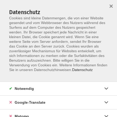
×
Datenschutz
Cookies sind kleine Datenmengen, die von einer Website
gesendet und vom Webbrowser des Nutzers während des
Surfens auf dem Computer des Nutzers gespeichert
Skip to main content
werden. Ihr Browser speichert jede Nachricht in einer
kleinen Datei, die Cookie genannt wird. Wenn Sie eine
weitere Seite vom Server anfordern, sendet Ihr Browser
Der Kurs konnte nicht gefunden werden.
das Cookie an den Server zurück. Cookies wurden als
zuverlässiger Mechanismus für Websites entwickelt, um
sich Informationen zu merken oder die Surfaktivitäten des
Benutzers aufzuzeichnen. Bitte willigen Sie in die
Verwendung von Cookies ein. Weitere Informationen finden
Impressum
Sie in unseren Datenschutzhinweisen.
Datenschutz
AGB
Datenschutzerklärung
Notwendig
Datenschutzhinweise zur Anmeldung
Barrierefreiheitserklärung
Google-Translate
Matomo