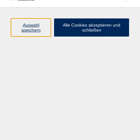
Volkshochschule Erlangen
Friedrichstr. 19-21
Auswahl
Alle Cookies akzeptieren und
91054 Erlangen
speichern
schließen
Kontakt
09131 86 - 2668
Fax: 09131 86 - 2702
►
E-Mail
►
Kontaktformular
►
Öffnungszeiten
►
Telefonzeiten