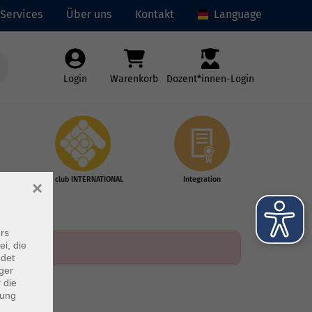
Services
Über uns
Kontakt
Language
Login
Warenkorb
Dozent*innen-Login
vhs club INTERNATIONAL
Integration
×
rs
ei, die
ndet
ger
 die
dung