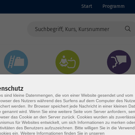
Start
Programm
Beruf & Digitales
Gesundheit & Ernährung
Sprachen
enschutz
s sind kleine Datenmengen, die von einer Website gesendet und vom
owser des Nutzers während des Surfens auf dem Computer des Nutze
chert werden. Ihr Browser speichert jede Nachricht in einer kleinen Dat
 genannt wird. Wenn Sie eine weitere Seite vom Server anfordern, se
owser das Cookie an den Server zurück. Cookies wurden als zuverlässi
ismus für Websites entwickelt, um sich Informationen zu merken oder
tivitäten des Benutzers aufzuzeichnen. Bitte willigen Sie in die Verwen
okies ein. Weitere Informationen finden Sie in unseren