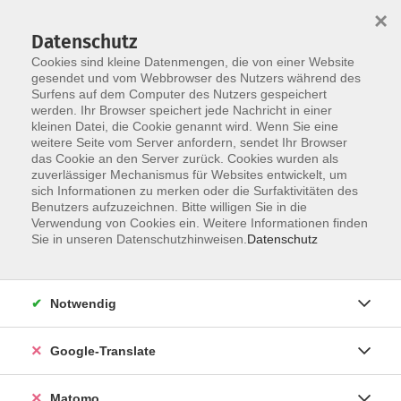
×
Datenschutz
Cookies sind kleine Datenmengen, die von einer Website
gesendet und vom Webbrowser des Nutzers während des
Surfens auf dem Computer des Nutzers gespeichert
Skip to main content
werden. Ihr Browser speichert jede Nachricht in einer
kleinen Datei, die Cookie genannt wird. Wenn Sie eine
weitere Seite vom Server anfordern, sendet Ihr Browser
Der Kurs konnte nicht gefunden werden.
das Cookie an den Server zurück. Cookies wurden als
zuverlässiger Mechanismus für Websites entwickelt, um
sich Informationen zu merken oder die Surfaktivitäten des
Benutzers aufzuzeichnen. Bitte willigen Sie in die
Verwendung von Cookies ein. Weitere Informationen finden
Impressum
Sie in unseren Datenschutzhinweisen.
Datenschutz
AGB
Datenschutzerklärung
Notwendig
Datenschutzhinweise zur Anmeldung
Barrierefreiheitserklärung
Google-Translate
Matomo