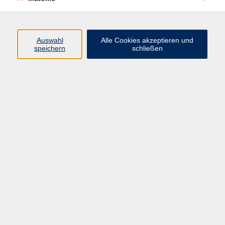
Volkshochschule Erlangen
Friedrichstr. 19-21
Auswahl
Alle Cookies akzeptieren und
91054 Erlangen
speichern
schließen
Kontakt
09131 86 - 2668
Fax: 09131 86 - 2702
►
E-Mail
►
Kontaktformular
►
Öffnungszeiten
►
Telefonzeiten