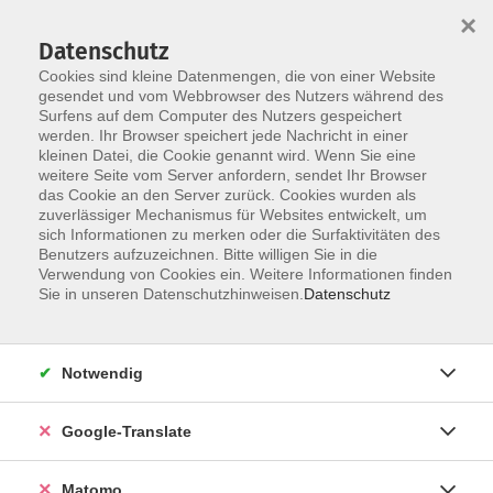
×
Datenschutz
Cookies sind kleine Datenmengen, die von einer Website
gesendet und vom Webbrowser des Nutzers während des
Surfens auf dem Computer des Nutzers gespeichert
Skip to main content
werden. Ihr Browser speichert jede Nachricht in einer
kleinen Datei, die Cookie genannt wird. Wenn Sie eine
weitere Seite vom Server anfordern, sendet Ihr Browser
Der Kurs konnte nicht gefunden werden.
das Cookie an den Server zurück. Cookies wurden als
zuverlässiger Mechanismus für Websites entwickelt, um
sich Informationen zu merken oder die Surfaktivitäten des
Benutzers aufzuzeichnen. Bitte willigen Sie in die
Verwendung von Cookies ein. Weitere Informationen finden
Impressum
Sie in unseren Datenschutzhinweisen.
Datenschutz
AGB
Datenschutzerklärung
Notwendig
Datenschutzhinweise zur Anmeldung
Barrierefreiheitserklärung
Google-Translate
Matomo