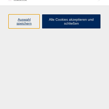
Volkshochschule Erlangen
Friedrichstr. 19-21
Auswahl
Alle Cookies akzeptieren und
91054 Erlangen
speichern
schließen
Kontakt
09131 86 - 2668
Fax: 09131 86 - 2702
►
E-Mail
►
Kontaktformular
►
Öffnungszeiten
►
Telefonzeiten