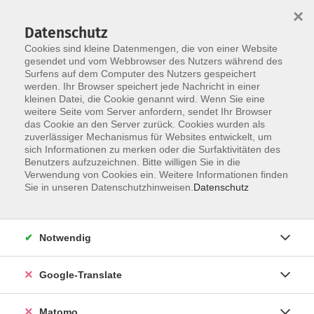
×
Datenschutz
Cookies sind kleine Datenmengen, die von einer Website
gesendet und vom Webbrowser des Nutzers während des
Surfens auf dem Computer des Nutzers gespeichert
Skip to main content
werden. Ihr Browser speichert jede Nachricht in einer
kleinen Datei, die Cookie genannt wird. Wenn Sie eine
weitere Seite vom Server anfordern, sendet Ihr Browser
Der Kurs konnte nicht gefunden werden.
das Cookie an den Server zurück. Cookies wurden als
zuverlässiger Mechanismus für Websites entwickelt, um
sich Informationen zu merken oder die Surfaktivitäten des
Benutzers aufzuzeichnen. Bitte willigen Sie in die
Verwendung von Cookies ein. Weitere Informationen finden
Impressum
Sie in unseren Datenschutzhinweisen.
Datenschutz
AGB
Datenschutzerklärung
Notwendig
Datenschutzhinweise zur Anmeldung
Barrierefreiheitserklärung
Google-Translate
Matomo