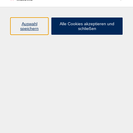
Volkshochschule Erlangen
Friedrichstr. 19-21
Auswahl
Alle Cookies akzeptieren und
91054 Erlangen
speichern
schließen
Kontakt
09131 86 - 2668
Fax: 09131 86 - 2702
►
E-Mail
►
Kontaktformular
►
Öffnungszeiten
►
Telefonzeiten