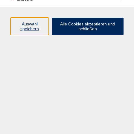
Volkshochschule Erlangen
Friedrichstr. 19-21
Auswahl
Alle Cookies akzeptieren und
91054 Erlangen
speichern
schließen
Kontakt
09131 86 - 2668
Fax: 09131 86 - 2702
►
E-Mail
►
Kontaktformular
►
Öffnungszeiten
►
Telefonzeiten