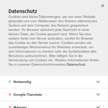
×
Datenschutz
Cookies sind kleine Datenmengen, die von einer Website
gesendet und vom Webbrowser des Nutzers während des
Surfens auf dem Computer des Nutzers gespeichert
Skip to main content
werden. Ihr Browser speichert jede Nachricht in einer
kleinen Datei, die Cookie genannt wird. Wenn Sie eine
weitere Seite vom Server anfordern, sendet Ihr Browser
Der Kurs konnte nicht gefunden werden.
das Cookie an den Server zurück. Cookies wurden als
zuverlässiger Mechanismus für Websites entwickelt, um
sich Informationen zu merken oder die Surfaktivitäten des
Benutzers aufzuzeichnen. Bitte willigen Sie in die
Verwendung von Cookies ein. Weitere Informationen finden
Impressum
Sie in unseren Datenschutzhinweisen.
Datenschutz
AGB
Datenschutzerklärung
Notwendig
Datenschutzhinweise zur Anmeldung
Barrierefreiheitserklärung
Google-Translate
Matomo