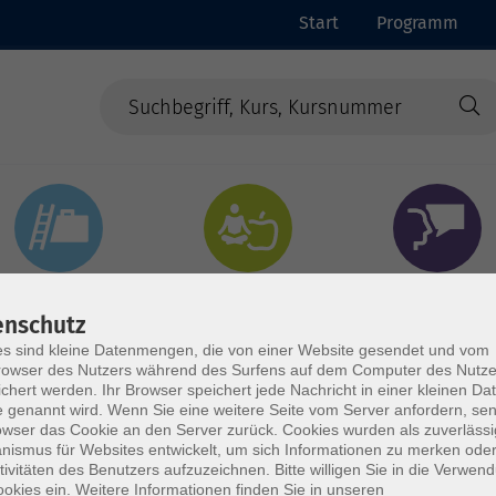
Start
Programm
Beruf & Digitales
Gesundheit & Ernährung
Sprachen
enschutz
s sind kleine Datenmengen, die von einer Website gesendet und vom
owser des Nutzers während des Surfens auf dem Computer des Nutze
chert werden. Ihr Browser speichert jede Nachricht in einer kleinen Dat
 genannt wird. Wenn Sie eine weitere Seite vom Server anfordern, se
owser das Cookie an den Server zurück. Cookies wurden als zuverlässi
ismus für Websites entwickelt, um sich Informationen zu merken oder
tivitäten des Benutzers aufzuzeichnen. Bitte willigen Sie in die Verwen
okies ein. Weitere Informationen finden Sie in unseren