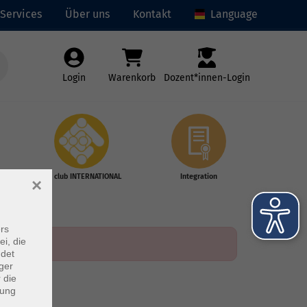
Services
Über uns
Kontakt
Language
Login
Warenkorb
Dozent*innen-Login
vhs club INTERNATIONAL
Integration
×
rs
ei, die
ndet
ger
 die
dung