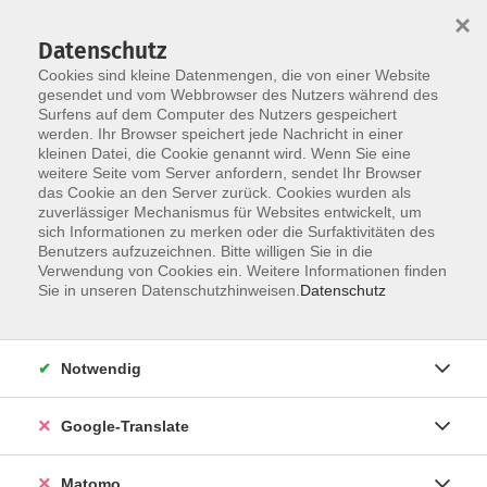
×
Datenschutz
Cookies sind kleine Datenmengen, die von einer Website
gesendet und vom Webbrowser des Nutzers während des
Surfens auf dem Computer des Nutzers gespeichert
Skip to main content
werden. Ihr Browser speichert jede Nachricht in einer
kleinen Datei, die Cookie genannt wird. Wenn Sie eine
weitere Seite vom Server anfordern, sendet Ihr Browser
Der Kurs konnte nicht gefunden werden.
das Cookie an den Server zurück. Cookies wurden als
zuverlässiger Mechanismus für Websites entwickelt, um
sich Informationen zu merken oder die Surfaktivitäten des
Benutzers aufzuzeichnen. Bitte willigen Sie in die
Verwendung von Cookies ein. Weitere Informationen finden
Impressum
Sie in unseren Datenschutzhinweisen.
Datenschutz
AGB
Datenschutzerklärung
Notwendig
Datenschutzhinweise zur Anmeldung
Barrierefreiheitserklärung
Google-Translate
Matomo