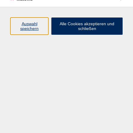
Volkshochschule Erlangen
Friedrichstr. 19-21
Auswahl
Alle Cookies akzeptieren und
91054 Erlangen
speichern
schließen
Kontakt
09131 86 - 2668
Fax: 09131 86 - 2702
►
E-Mail
►
Kontaktformular
►
Öffnungszeiten
►
Telefonzeiten