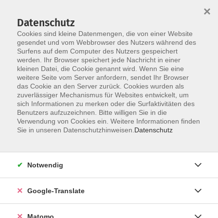
×
Datenschutz
Cookies sind kleine Datenmengen, die von einer Website
gesendet und vom Webbrowser des Nutzers während des
Surfens auf dem Computer des Nutzers gespeichert
Skip to main content
werden. Ihr Browser speichert jede Nachricht in einer
kleinen Datei, die Cookie genannt wird. Wenn Sie eine
weitere Seite vom Server anfordern, sendet Ihr Browser
Der Kurs konnte nicht gefunden werden.
das Cookie an den Server zurück. Cookies wurden als
zuverlässiger Mechanismus für Websites entwickelt, um
sich Informationen zu merken oder die Surfaktivitäten des
Benutzers aufzuzeichnen. Bitte willigen Sie in die
Verwendung von Cookies ein. Weitere Informationen finden
Impressum
Sie in unseren Datenschutzhinweisen.
Datenschutz
AGB
Datenschutzerklärung
Notwendig
Datenschutzhinweise zur Anmeldung
Barrierefreiheitserklärung
Google-Translate
Matomo