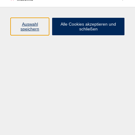
Volkshochschule Erlangen
Friedrichstr. 19-21
Auswahl
Alle Cookies akzeptieren und
91054 Erlangen
speichern
schließen
Kontakt
09131 86 - 2668
Fax: 09131 86 - 2702
►
E-Mail
►
Kontaktformular
►
Öffnungszeiten
►
Telefonzeiten