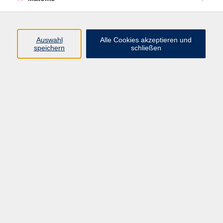
Volkshochschule Erlangen
Friedrichstr. 19-21
Auswahl
Alle Cookies akzeptieren und
91054 Erlangen
speichern
schließen
Kontakt
09131 86 - 2668
Fax: 09131 86 - 2702
►
E-Mail
►
Kontaktformular
►
Öffnungszeiten
►
Telefonzeiten