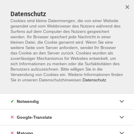
×
Datenschutz
Cookies sind kleine Datenmengen, die von einer Website
gesendet und vom Webbrowser des Nutzers während des
Surfens auf dem Computer des Nutzers gespeichert
Skip to main content
werden. Ihr Browser speichert jede Nachricht in einer
kleinen Datei, die Cookie genannt wird. Wenn Sie eine
weitere Seite vom Server anfordern, sendet Ihr Browser
Der Kurs konnte nicht gefunden werden.
das Cookie an den Server zurück. Cookies wurden als
zuverlässiger Mechanismus für Websites entwickelt, um
sich Informationen zu merken oder die Surfaktivitäten des
Benutzers aufzuzeichnen. Bitte willigen Sie in die
Verwendung von Cookies ein. Weitere Informationen finden
Impressum
Sie in unseren Datenschutzhinweisen.
Datenschutz
AGB
Datenschutzerklärung
Notwendig
Datenschutzhinweise zur Anmeldung
Barrierefreiheitserklärung
Google-Translate
Matomo