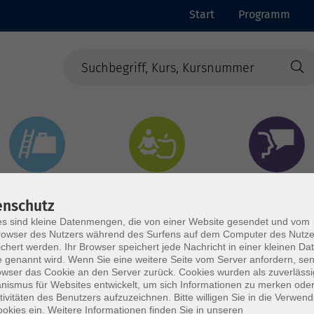
Start
Programm
Beruf & Digitales
Gesundheit & Ernährung
Sprachen
enschutz
s sind kleine Datenmengen, die von einer Website gesendet und vom
owser des Nutzers während des Surfens auf dem Computer des Nutze
chert werden. Ihr Browser speichert jede Nachricht in einer kleinen Dat
 genannt wird. Wenn Sie eine weitere Seite vom Server anfordern, se
owser das Cookie an den Server zurück. Cookies wurden als zuverlässi
ismus für Websites entwickelt, um sich Informationen zu merken oder
tivitäten des Benutzers aufzuzeichnen. Bitte willigen Sie in die Verwen
okies ein. Weitere Informationen finden Sie in unseren