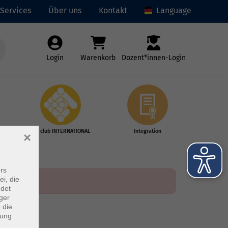
Services
Über uns
Kontakt
Language
Login
Warenkorb
Dozent*innen-Login
vhs club INTERNATIONAL
Integration
×
rs
ei, die
ndet
ger
 die
dung