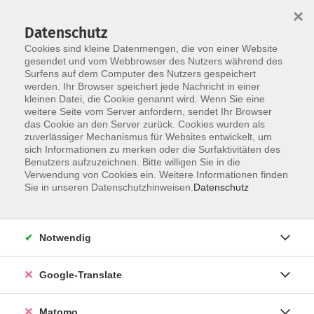
×
Datenschutz
Cookies sind kleine Datenmengen, die von einer Website
gesendet und vom Webbrowser des Nutzers während des
Surfens auf dem Computer des Nutzers gespeichert
Skip to main content
werden. Ihr Browser speichert jede Nachricht in einer
kleinen Datei, die Cookie genannt wird. Wenn Sie eine
weitere Seite vom Server anfordern, sendet Ihr Browser
Der Kurs konnte nicht gefunden werden.
das Cookie an den Server zurück. Cookies wurden als
zuverlässiger Mechanismus für Websites entwickelt, um
sich Informationen zu merken oder die Surfaktivitäten des
Benutzers aufzuzeichnen. Bitte willigen Sie in die
Verwendung von Cookies ein. Weitere Informationen finden
Impressum
Sie in unseren Datenschutzhinweisen.
Datenschutz
AGB
Datenschutzerklärung
Notwendig
Datenschutzhinweise zur Anmeldung
Barrierefreiheitserklärung
Google-Translate
Matomo