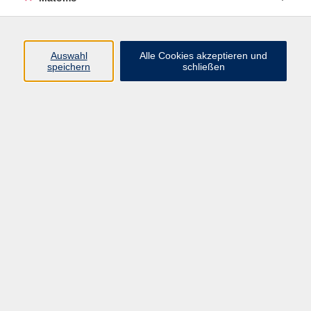
Volkshochschule Erlangen
Friedrichstr. 19-21
Auswahl
Alle Cookies akzeptieren und
91054 Erlangen
speichern
schließen
Kontakt
09131 86 - 2668
Fax: 09131 86 - 2702
►
E-Mail
►
Kontaktformular
►
Öffnungszeiten
►
Telefonzeiten